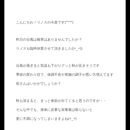
こんにちわ！リノスの今泉です(*^^*)
昨日の台風は被害はありませんでしたか？
リノスも臨時休業させて頂きました((+_+))
台風が過ぎると気温も下がりグッと秋が近きそうです
季節の変わり目で、体調不良や胃腸の調子が悪い方増えてます
皆さんはいかがでしょうか？
秋も深まると、きっと食欲が出てくると思うのですが・・
そんな中でも、身体に必要な栄養素は取らないと
更に不調になってしまいますよね(>_<)