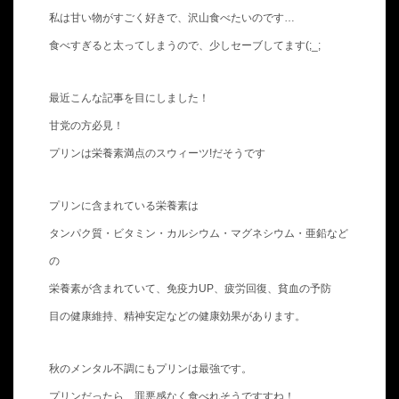
私は甘い物がすごく好きで、沢山食べたいのです…
食べすぎると太ってしまうので、少しセーブしてます(;_;
最近こんな記事を目にしました！
甘党の方必見！
プリンは栄養素満点のスウィーツ!だそうです
プリンに含まれている栄養素は
タンパク質・ビタミン・カルシウム・マグネシウム・亜鉛など
の
栄養素が含まれていて、免疫力UP、疲労回復、貧血の予防
目の健康維持、精神安定などの健康効果があります。
秋のメンタル不調にもプリンは最強です。
プリンだったら、罪悪感なく食べれそうですすね！