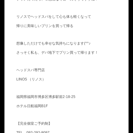
リノスでヘッドスパをして心も体も軽くなって
帰りに美味しいプリンを買って帰る
想像しただけでも幸せな気持ちになります(^^♪
さっそく私も、デパ地下でプリン買って帰ります！
ヘッドスパ専門店
LINOS （リノス）
福岡県福岡市博多区博多駅前2-18-25
ホテル日航福岡B1F
【完全個室ご予約制】
TEL 092-292-9097