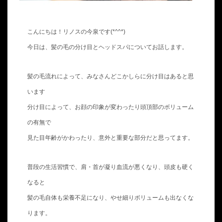
こんにちは！リノスの今泉です(*^^*)
今日は、髪の毛の分け目とヘッドスパについてお話します。
髪の毛流れによって、みなさんどこかしらに分け目はあると思
います
分け目によって、お顔の印象が変わったり頭頂部のボリューム
の有無で
見た目年齢がかわったり、意外と重要な部分だと思ってます。
普段の生活習慣で、肩・首が凝り血流が悪くなり、頭皮も硬く
なると
髪の毛自体も栄養不足になり、やせ細りボリュームも出なくな
ります。