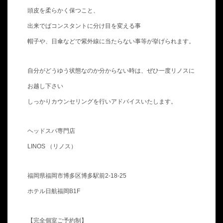
頭皮を柔らかく保つこと、
出来でばコンスタントに分け目を変える事
帽子や、日傘などで紫外線に当たらない事等が挙げられます。
自分がどうゆう状態なのか分からない時は、ぜひ一度リノスに
お越し下さい
しっかりカウンセリングを行いアドバイスいたします。
ヘッドスパ専門店
LINOS （リノス）
福岡県福岡市博多区博多駅前2-18-25
ホテル日航福岡B1F
【完全個室ご予約制】