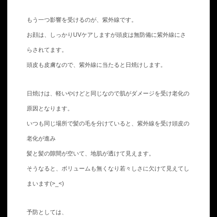
もう一つ影響を受けるのが、紫外線です。
お顔は、しっかりUVケアしますが頭皮は無防備に紫外線にさ
らされてます。
頭皮も皮膚なので、紫外線に当たると日焼けします。
日焼けは、軽いやけどと同じなので肌がダメージを受け老化の
原因となります。
いつも同じ場所で髪の毛を分けていると、紫外線を受け頭皮の
老化が進み
髪と髪の隙間が空いて、地肌が透けて見えます。
そうなると、ボリュームも無くなり若々しさに欠けて見えてし
まいます(>_<)
予防としては、