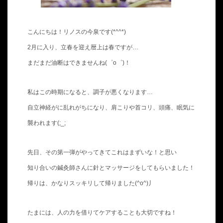
こんにちは！リノスの今泉です(*^^*)
2月に入り、立春を迎え暦上は春ですが…
まだまだ油断はできませんね(゜o゜)！
私はこの時期になると、調子が悪くなります…
自立神経がに乱れがちになり、肩こりや首コリ、頭痛、眠気に
襲われます(;_;
先日、その第一弾がやってきてこれはまずいな！と思い
知り合いの鍼灸師さんに針とマッサージをしてもらいました！
帰りは、かなりスッキリして帰りました(^o^)丿
たまには、人の力を借りてケアすることも大切ですね！