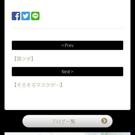
< Prev
【耳ツボ】
Next >
【そろそろマスクが…】
ブログ一覧