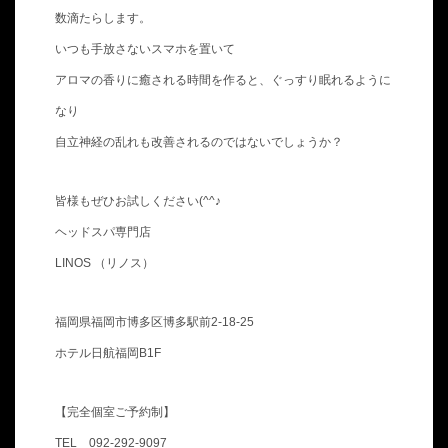
数滴たらします。
いつも手放さないスマホを置いて
アロマの香りに癒される時間を作ると、ぐっすり眠れるように
なり
自立神経の乱れも改善されるのではないでしょうか？
皆様もぜひお試しください(^^♪
ヘッドスパ専門店
LINOS （リノス）
福岡県福岡市博多区博多駅前2-18-25
ホテル日航福岡B1F
【完全個室ご予約制】
TEL 092-292-9097