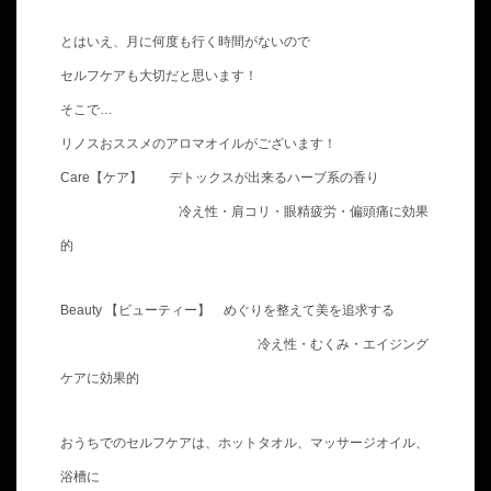
とはいえ、月に何度も行く時間がないので
セルフケアも大切だと思います！
そこで…
リノスおススメのアロマオイルがございます！
Care【ケア】 デトックスが出来るハーブ系の香り
冷え性・肩コリ・眼精疲労・偏頭痛に効果
的
Beauty 【ビューティー】 めぐりを整えて美を追求する
冷え性・むくみ・エイジング
ケアに効果的
おうちでのセルフケアは、ホットタオル、マッサージオイル、
浴槽に